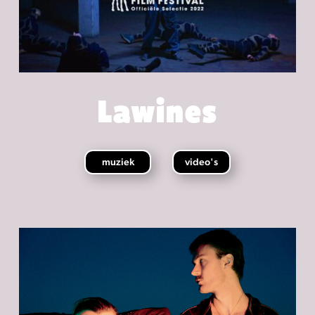
Lawines
muziek
video's