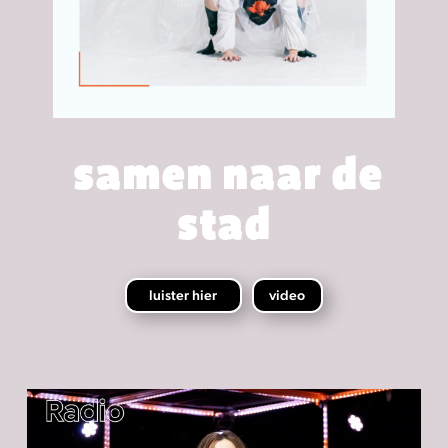
samen naar de
stad
luister hier
video