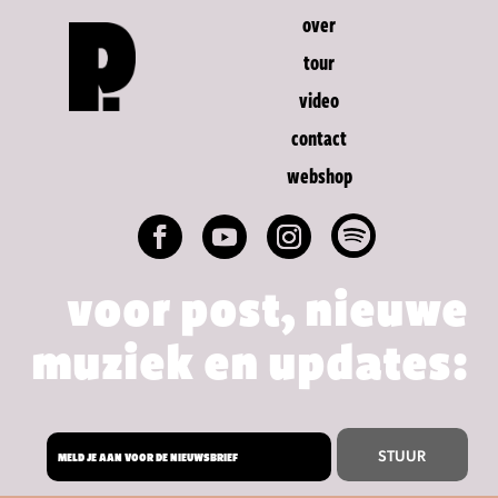
over
tour
video
contact
webshop
voor post, nieuwe
muziek en updates:
STUUR