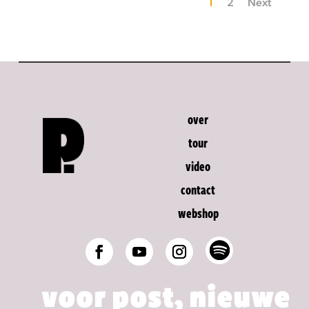
1
2
Next
over
tour
video
contact
webshop
voor post, nieuwe