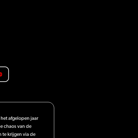
D
 het afgelopen jaar
se chaos van de
te krijgen via de