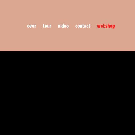
over
tour
video
contact
webshop